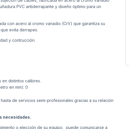
 sujeción de cables, fabricada en acero al cromo vanadio
mpuñadura PVC antiderrapante y diseño óptimo para un
icada con acero al cromo vanadio (CrV) que garantiza su
 que evita derrapes.
idad y contrucción.
en distintos calibres.
metro en mm): 0
 hasta de servicios semi-profesionales gracias a su relación
us necesidades.
tenimiento o elección de su equipo, puede comunicarse a