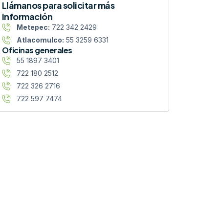
Llámanos para solicitar más
información
Metepec:
722 342 2429
Atlacomulco:
55 3259 6331
Oficinas generales
55 1897 3401
722 180 2512
722 326 2716
722 597 7474