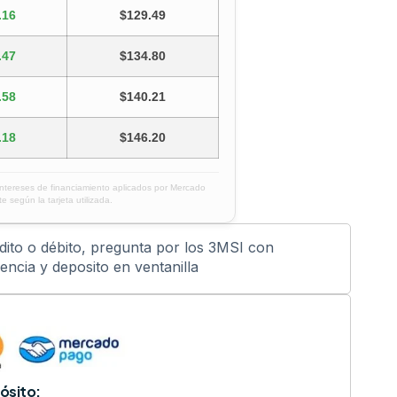
.16
$129.49
.47
$134.80
.58
$140.21
.18
$146.20
intereses de financiamiento aplicados por Mercado
e según la tarjeta utilizada.
édito o débito, pregunta por los 3MSI con
ncia y deposito en ventanilla
ósito: