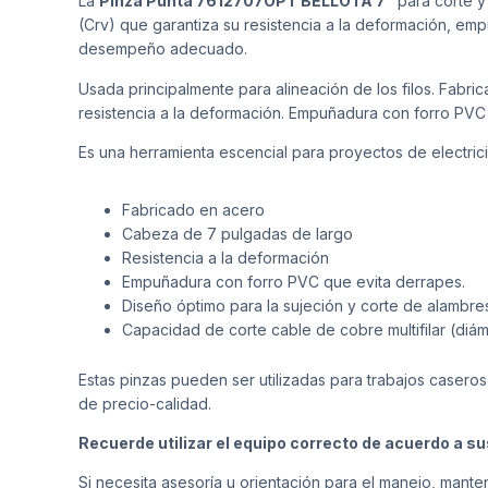
La
Pinza Punta 7612707OPT BELLOTA 7″
para corte y
(Crv) que garantiza su resistencia a la deformación, e
desempeño adecuado.
Usada principalmente para alineación de los filos. Fabr
resistencia a la deformación. Empuñadura con forro PVC
Es una herramienta escencial para proyectos de electric
Fabricado en acero
Cabeza de 7 pulgadas de largo
Resistencia a la deformación
Empuñadura con forro PVC que evita derrapes.
Diseño óptimo para la sujeción y corte de alambres 
Capacidad de corte cable de cobre multifilar (diá
Estas pinzas pueden ser utilizadas para trabajos caseros
de precio-calidad.
Recuerde utilizar el equipo correcto de acuerdo a s
Si necesita asesoría u orientación para el manejo, man