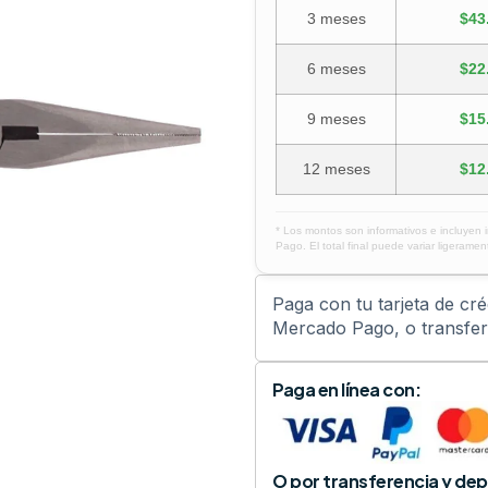
3 meses
$43
6 meses
$22
9 meses
$15
12 meses
$12
* Los montos son informativos e incluyen 
Pago. El total final puede variar ligerament
Paga con tu tarjeta de cr
Mercado Pago, o transfere
Paga en línea con:
O por transferencia y dep