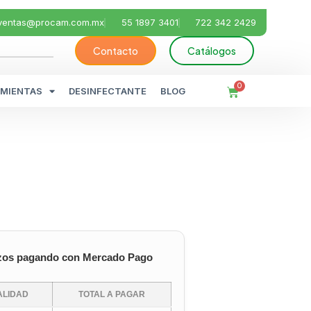
ventas@procam.com.mx
55 1897 3401
722 342 2429
Contacto
Catálogos
0
MIENTAS
DESINFECTANTE
BLOG
zos pagando con Mercado Pago
LIDAD
TOTAL A PAGAR