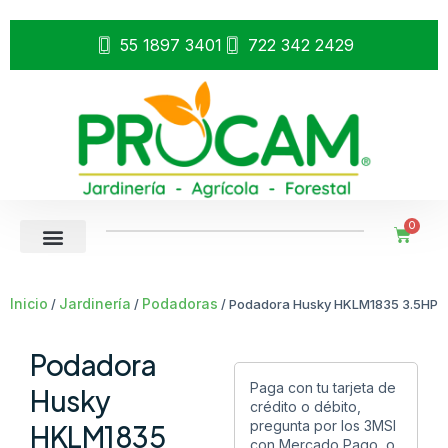
55 1897 3401
722 342 2429
0
Inicio
Jardinería
Podadoras
/
/
/ Podadora Husky HKLM1835 3.5HP
Podadora
Paga con tu tarjeta de
Husky
crédito o débito,
pregunta por los 3MSI
HKLM1835
con Mercado Pago, o