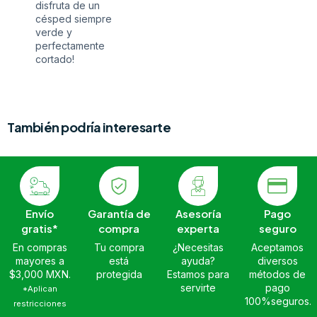
disfruta de un
césped siempre
verde y
perfectamente
cortado!
También podría interesarte
Envío
Garantía de
Asesoría
Pago
gratis*
compra
experta
seguro
En compras
Tu compra
¿Necesitas
Aceptamos
mayores a
está
ayuda?
diversos
$3,000 MXN.
protegida
Estamos para
métodos de
servirte
pago
*Aplican
100%seguros.
restricciones