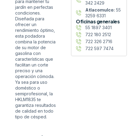
para mantener tu
342 2429
jardín en perfectas
Atlacomulco:
55
condiciones.
3259 6331
Diseñada para
Oficinas generales
ofrecer un
55 1897 3401
rendimiento óptimo,
722 180 2512
esta podadora
722 326 2716
combina la potencia
de su motor de
722 597 7474
gasolina con
características que
facilitan un corte
preciso y una
operación cómoda.
Ya sea para uso
doméstico o
semiprofesional, la
HKLM1835 te
garantiza resultados
de calidad en todo
tipo de césped.