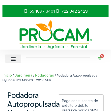
55 1897 3401
722 342 2429
0
Inicio
Jardinería
Podadoras
/
/
/ Podadora Autopropulsada
Hyundai HYLM6520T 20″ 6.5HP
Podadora
Paga con tu tarjeta de
Autopropulsada
crédito o débito,
pregunta por los 3MSI