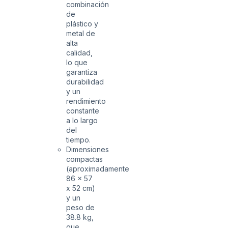
combinación
de
plástico y
metal de
alta
calidad,
lo que
garantiza
durabilidad
y un
rendimiento
constante
a lo largo
del
tiempo.
Dimensiones
compactas
(aproximadamente
86 x 57
x 52 cm)
y un
peso de
38.8 kg,
que