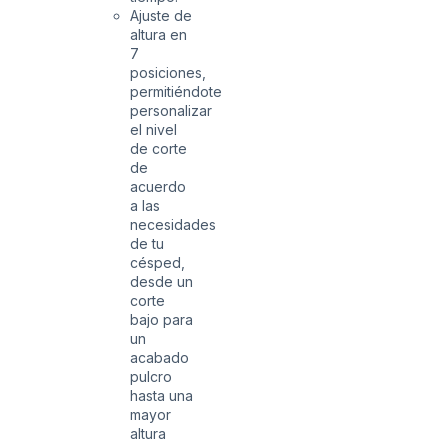
Ajuste de
altura en
7
posiciones,
permitiéndote
personalizar
el nivel
de corte
de
acuerdo
a las
necesidades
de tu
césped,
desde un
corte
bajo para
un
acabado
pulcro
hasta una
mayor
altura