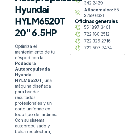
342 2429
Hyundai
Atlacomulco:
55
3259 6331
HYLM6520T
Oficinas generales
55 1897 3401
20″ 6.5HP
722 180 2512
722 326 2716
Optimiza el
722 597 7474
mantenimiento de tu
césped con la
Podadora
Autopropulsada
Hyundai
HYLM6520T,
una
máquina diseñada
para brindar
resultados
profesionales y un
corte uniforme en
todo tipo de jardines.
Con su sistema
autopropulsado y
bolsa recolectora,