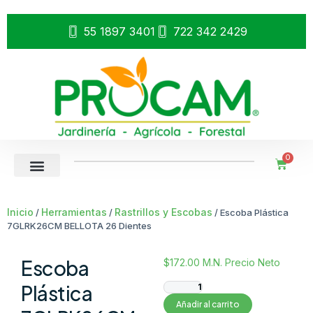
55 1897 3401
722 342 2429
0
Inicio
Herramientas
Rastrillos y Escobas
/
/
/ Escoba Plástica
7GLRK26CM BELLOTA 26 Dientes
Escoba
$
172.00
M.N. Precio Neto
Plástica
Añadir al carrito