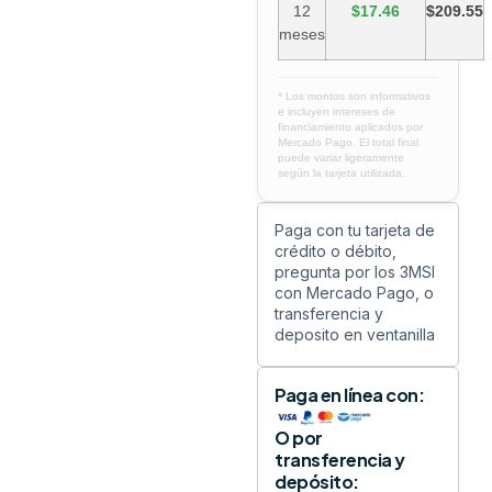
12
$17.46
$209.55
meses
* Los montos son informativos
e incluyen intereses de
financiamiento aplicados por
Mercado Pago. El total final
puede variar ligeramente
según la tarjeta utilizada.
Paga con tu tarjeta de
crédito o débito,
pregunta por los 3MSI
con Mercado Pago, o
transferencia y
deposito en ventanilla
Paga en línea con:
O por
transferencia y
depósito: