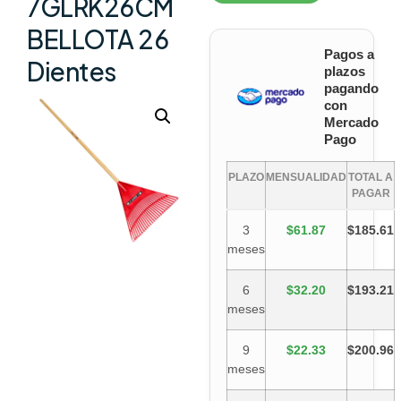
7GLRK26CM
BELLOTA 26
Pagos a
Dientes
plazos
pagando
con
Mercado
Pago
PLAZO
MENSUALIDAD
TOTAL A
PAGAR
3
$61.87
$185.61
meses
6
$32.20
$193.21
meses
9
$22.33
$200.96
meses