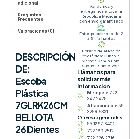
adicional
Vendemos y
entregamos a toda la
Preguntas
República Mexicana
Frecuentes
con envío garantizado
Valoraciones (0)
Entrega estimada de 2
a 5 día hábiles
Horario de atención
DESCRIPCIÓN
telefónica: Lunes a
viernes 9am a 6pm.
DE:
Sábado 9am a 2pm.
Llámanos para
Escoba
solicitar más
información
Plástica
Metepec:
722
342 2429
7GLRK26CM
Atlacomulco:
55
3259 6331
BELLOTA
Oficinas generales
55 1897 3401
26 Dientes
722 180 2512
722 326 2716