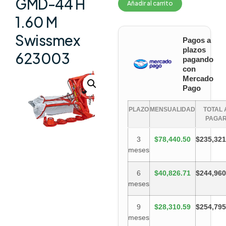
GMD-44 H
Añadir al carrito
1.60 M
Swissmex
Pagos a
plazos
623003
pagando
con
Mercado
Pago
PLAZO
MENSUALIDAD
TOTAL 
PAGA
3
$78,440.50
$235,321
meses
6
$40,826.71
$244,960
meses
9
$28,310.59
$254,795
meses