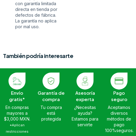
con garantía limitada
directa en tienda por
defectos de fábrica.
La garantía no aplica
por mal uso.
También podría interesarte
Envío
Garantía de
Asesoría
Pago
gratis*
compra
experta
seguro
En compras
Tu compra
¿Necesitas
Aceptamos
mayores a
está
ayuda?
diversos
$3,000 MXN.
protegida
Estamos para
métodos de
servirte
pago
*Aplican
100%seguros.
restricciones