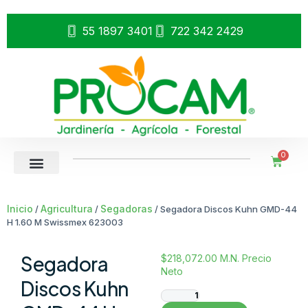
55 1897 3401
722 342 2429
0
Inicio
Agricultura
Segadoras
/
/
/ Segadora Discos Kuhn GMD-44
H 1.60 M Swissmex 623003
Segadora
$
218,072.00
M.N. Precio
Neto
Discos Kuhn