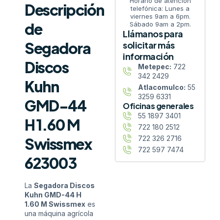
Horario de atención
Descripción
telefónica: Lunes a
viernes 9am a 6pm.
de
Sábado 9am a 2pm.
Llámanos para
Segadora
solicitar más
información
Discos
Metepec:
722
342 2429
Kuhn
Atlacomulco:
55
3259 6331
GMD-44
Oficinas generales
55 1897 3401
H 1.60 M
722 180 2512
722 326 2716
Swissmex
722 597 7474
623003
La
Segadora Discos
Kuhn GMD-44 H
1.60 M Swissmex
es
una máquina agrícola