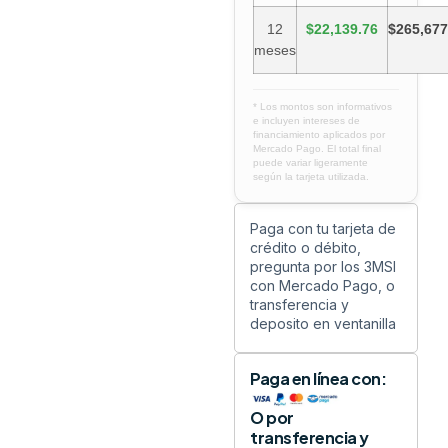
12
$22,139.76
$265,677
meses
* Los montos son informativos
e incluyen intereses de
financiamiento aplicados por
Mercado Pago. El total final
puede variar ligeramente
según la tarjeta utilizada.
Paga con tu tarjeta de
crédito o débito,
pregunta por los 3MSI
con Mercado Pago, o
transferencia y
deposito en ventanilla
Paga en línea con:
O por
transferencia y