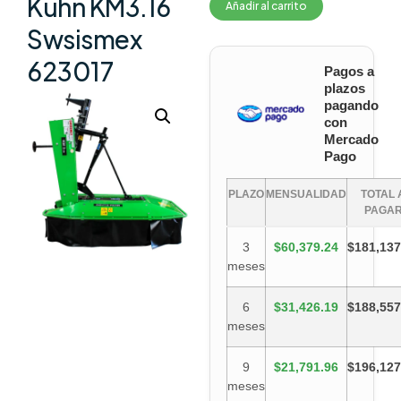
Kuhn KM3.16
Añadir al carrito
Swsismex
623017
Pagos a
plazos
pagando
con
Mercado
Pago
PLAZO
MENSUALIDAD
TOTAL 
PAGA
3
$60,379.24
$181,137
meses
6
$31,426.19
$188,557
meses
9
$21,791.96
$196,127
meses