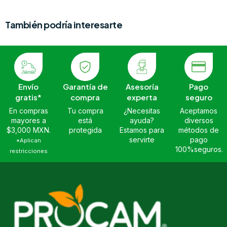
También podría interesarte
Envío
Garantía de
Asesoría
Pago
gratis*
compra
experta
seguro
En compras
Tu compra
¿Necesitas
Aceptamos
mayores a
está
ayuda?
diversos
$3,000 MXN.
protegida
Estamos para
métodos de
servirte
pago
*Aplican
100%seguros.
restricciones