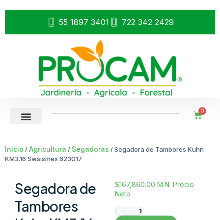
55 1897 3401
722 342 2429
0
Inicio
Agricultura
Segadoras
/
/
/ Segadora de Tambores Kuhn
KM3.16 Swsismex 623017
Segadora de
$
167,860.00
M.N. Precio
Neto
Tambores