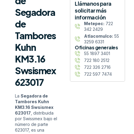
de
Llámanos para
Segadora
solicitar más
información
de
Metepec:
722
342 2429
Tambores
Atlacomulco:
55
3259 6331
Kuhn
Oficinas generales
55 1897 3401
KM3.16
722 180 2512
722 326 2716
Swsismex
722 597 7474
623017
La
Segadora de
Tambores Kuhn
KM3.16 Swsismex
623017
, distribuida
por Swissmex bajo el
número de parte
623017, es una