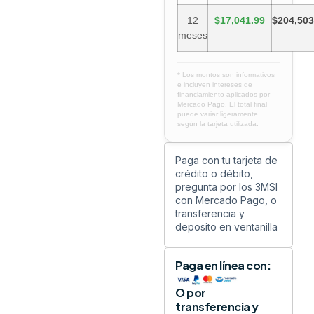
12
$17,041.99
$204,503
meses
* Los montos son informativos
e incluyen intereses de
financiamiento aplicados por
Mercado Pago. El total final
puede variar ligeramente
según la tarjeta utilizada.
Paga con tu tarjeta de
crédito o débito,
pregunta por los 3MSI
con Mercado Pago, o
transferencia y
deposito en ventanilla
Paga en línea con:
O por
transferencia y