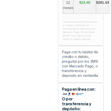
12
$23.45
$281.43
meses
* Los montos son informativos
e incluyen intereses de
financiamiento aplicados por
Mercado Pago. El total final
puede variar ligeramente
según la tarjeta utilizada.
Paga con tu tarjeta de
crédito o débito,
pregunta por los 3MSI
con Mercado Pago, o
transferencia y
deposito en ventanilla
Paga en línea con:
O por
transferencia y
depósito: