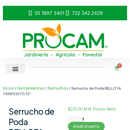
55 1897 3401
722 342 2429
0
Inicio
Herramientas
Serruchos
/
/
/ Serrucho de Poda BELLOTA
7458112STD 12″
Serrucho de
$
231.00
M.N. Precio Neto
Poda
Añadir al carrito