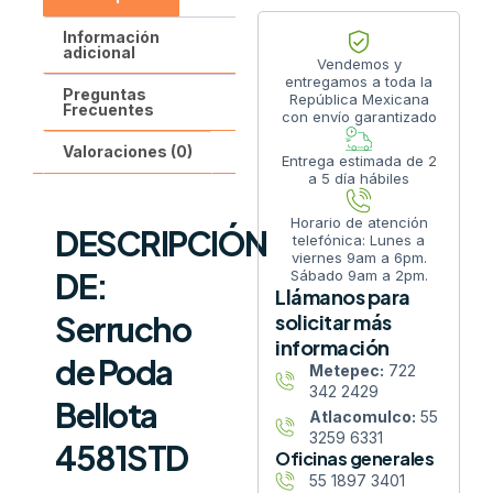
Información
adicional
Vendemos y
entregamos a toda la
Preguntas
República Mexicana
Frecuentes
con envío garantizado
Valoraciones (0)
Entrega estimada de 2
a 5 día hábiles
Horario de atención
DESCRIPCIÓN
telefónica: Lunes a
viernes 9am a 6pm.
DE:
Sábado 9am a 2pm.
Llámanos para
Serrucho
solicitar más
información
de Poda
Metepec:
722
342 2429
Bellota
Atlacomulco:
55
3259 6331
4581STD
Oficinas generales
55 1897 3401