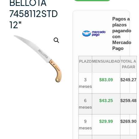
BELLOTA
7458112STD
Pagos a
12″
plazos
pagando
con
Mercado
Pago
PLAZO
MENSUALIDAD
TOTAL A
PAGAR
3
$83.09
$249.27
meses
6
$43.25
$259.48
meses
9
$29.99
$269.90
meses