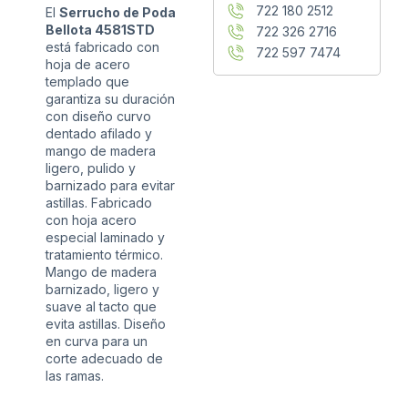
722 180 2512
El
Serrucho de Poda
Bellota 4581STD
722 326 2716
está fabricado con
722 597 7474
hoja de acero
templado que
garantiza su duración
con diseño curvo
dentado afilado y
mango de madera
ligero, pulido y
barnizado para evitar
astillas. Fabricado
con hoja acero
especial laminado y
tratamiento térmico.
Mango de madera
barnizado, ligero y
suave al tacto que
evita astillas. Diseño
en curva para un
corte adecuado de
las ramas.