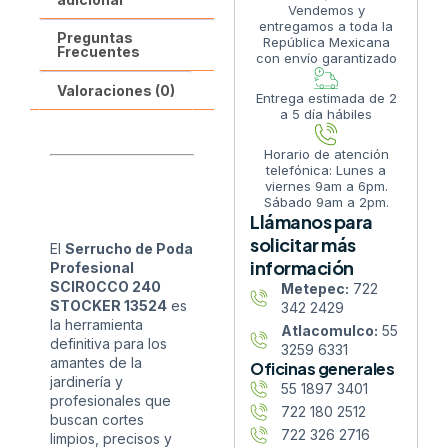
Vendemos y
entregamos a toda la
Preguntas
República Mexicana
Frecuentes
con envío garantizado
Valoraciones (0)
Entrega estimada de 2
a 5 día hábiles
Horario de atención
telefónica: Lunes a
viernes 9am a 6pm.
Sábado 9am a 2pm.
Llámanos para
solicitar más
El
Serrucho de Poda
información
Profesional
SCIROCCO 240
Metepec:
722
STOCKER 13524
es
342 2429
la herramienta
Atlacomulco:
55
definitiva para los
3259 6331
amantes de la
Oficinas generales
jardinería y
55 1897 3401
profesionales que
722 180 2512
buscan cortes
722 326 2716
limpios, precisos y