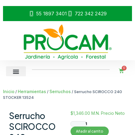
55 1897 3401
722 342 2429
0
Inicio
Herramientas
Serruchos
/
/
/ Serrucho SCIROCCO 240
STOCKER 13524
Serrucho
$
1,346.00
M.N. Precio Neto
SCIROCCO
Añadir al carrito