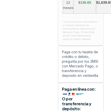
12
$136.65
$1,639.8
meses
* Los montos son informativos
e incluyen intereses de
financiamiento aplicados por
Mercado Pago. El total final
puede variar ligeramente
según la tarjeta utilizada.
Paga con tu tarjeta de
crédito o débito,
pregunta por los 3MSI
con Mercado Pago, o
transferencia y
deposito en ventanilla
Paga en línea con:
O por
transferencia y
depósito: