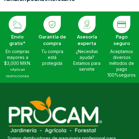
Envío
Garantía de
Asesoría
Pago
gratis*
compra
experta
seguro
En compras
Tu compra
¿Necesitas
Aceptamos
mayores a
está
ayuda?
diversos
$3,000 MXN.
protegida
Estamos para
métodos de
servirte
pago
*Aplican
100%seguros.
restricciones
Somos distribuidores de maquinaria profesional para