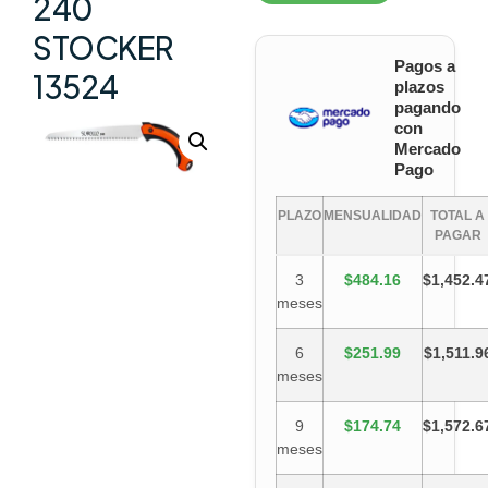
240
STOCKER
Pagos a
13524
plazos
pagando
con
Mercado
Pago
PLAZO
MENSUALIDAD
TOTAL A
PAGAR
3
$484.16
$1,452.4
meses
6
$251.99
$1,511.9
meses
9
$174.74
$1,572.6
meses