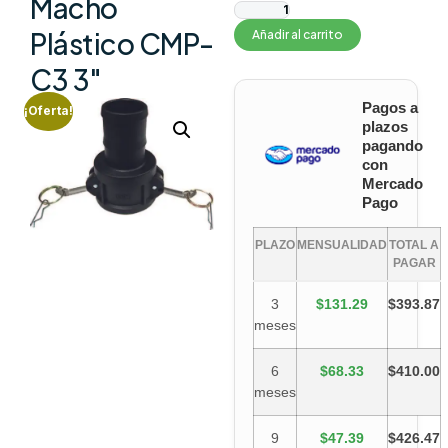
Macho
Plástico CMP-
Añadir al carrito
C3 3″
Pagos a
¡Oferta!
plazos
pagando
con
Mercado
Pago
PLAZO
MENSUALIDAD
TOTAL A
PAGAR
3
$131.29
$393.87
meses
6
$68.33
$410.00
meses
9
$47.39
$426.47