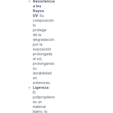
Resistencia
a los
Rayos
UV:
Su
composición
lo
protege
de la
degradación
por la
exposición
prolongada
al sol,
prolongando
su
durabilidad
en
exteriores.
Ligereza:
El
polipropileno
es un
material
ligero, lo