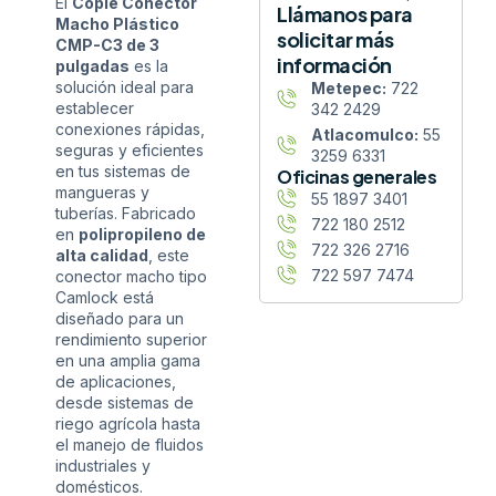
El
Cople Conector
Llámanos para
Macho Plástico
solicitar más
CMP-C3 de 3
información
pulgadas
es la
solución ideal para
Metepec:
722
establecer
342 2429
conexiones rápidas,
Atlacomulco:
55
seguras y eficientes
3259 6331
en tus sistemas de
Oficinas generales
mangueras y
55 1897 3401
tuberías. Fabricado
722 180 2512
en
polipropileno de
722 326 2716
alta calidad
, este
722 597 7474
conector macho tipo
Camlock está
diseñado para un
rendimiento superior
en una amplia gama
de aplicaciones,
desde sistemas de
riego agrícola hasta
el manejo de fluidos
industriales y
domésticos.