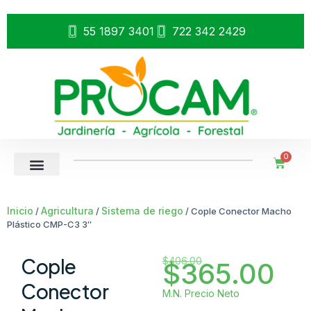
55 1897 3401
722 342 2429
0
Inicio
Agricultura
Sistema de riego
/
/
/ Cople Conector Macho
Plástico CMP-C3 3″
Cople
$
406.00
$
365.00
Conector
M.N. Precio Neto