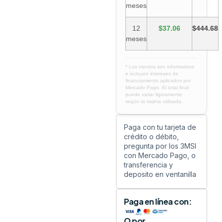
meses
12
$37.06
$444.68
meses
* Los montos son informativos
e incluyen intereses de
financiamiento aplicados por
Mercado Pago. El total final
puede variar ligeramente
según la tarjeta utilizada.
Paga con tu tarjeta de
crédito o débito,
pregunta por los 3MSI
con Mercado Pago, o
transferencia y
deposito en ventanilla
Paga en línea con:
O por