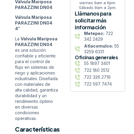
Válvula Mariposa
viernes 9am a 6pm.
PARAZZINI DN04
Sábado 9am a 2pm.
Llámanos para
Válvula Mariposa
solicitar más
PARAZZINI DN04
información
4″
Metepec:
722
La
Válvula Mariposa
342 2429
PARAZZINI DN04
Atlacomulco:
55
es una solución
3259 6331
confiable y eficiente
Oficinas generales
para el control de
55 1897 3401
flujo en sistemas de
722 180 2512
riego y aplicaciones
722 326 2716
industriales. Diseñada
722 597 7474
con materiales de
alta calidad, garantiza
durabilidad y un
rendimiento óptimo
en diversas
condiciones
operativas.
Características