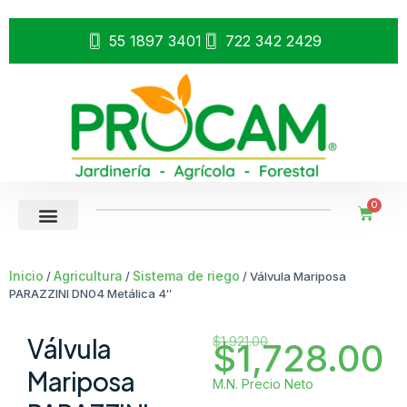
55 1897 3401
722 342 2429
0
Inicio
Agricultura
Sistema de riego
/
/
/ Válvula Mariposa
PARAZZINI DN04 Metálica 4″
Válvula
$
1,921.00
$
1,728.00
Mariposa
M.N. Precio Neto