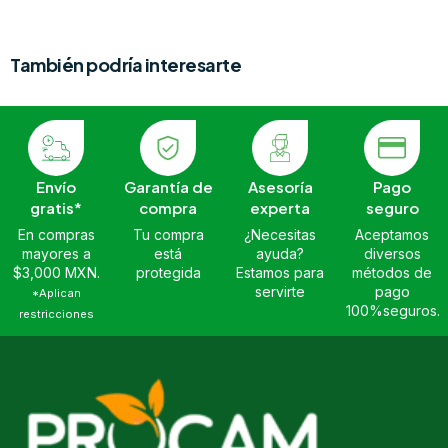
También podría interesarte
Envío
Garantía de
Asesoría
Pago
gratis*
compra
experta
seguro
En compras
Tu compra
¿Necesitas
Aceptamos
mayores a
está
ayuda?
diversos
$3,000 MXN.
protegida
Estamos para
métodos de
servirte
pago
*Aplican
100%seguros.
restricciones