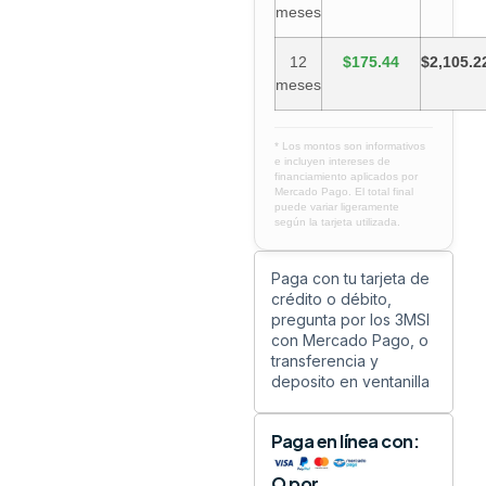
meses
12
$175.44
$2,105.2
meses
* Los montos son informativos
e incluyen intereses de
financiamiento aplicados por
Mercado Pago. El total final
puede variar ligeramente
según la tarjeta utilizada.
Paga con tu tarjeta de
crédito o débito,
pregunta por los 3MSI
con Mercado Pago, o
transferencia y
deposito en ventanilla
Paga en línea con:
O por