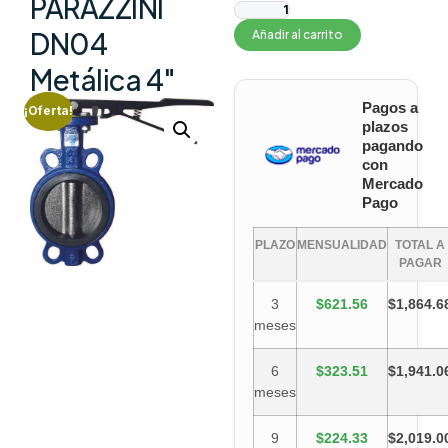
PARAZZINI
DN04
Añadir al carrito
Metálica 4″
Pagos a
¡Oferta!
plazos
pagando
con
Mercado
Pago
PLAZO
MENSUALIDAD
TOTAL A
PAGAR
3
$621.56
$1,864.6
meses
6
$323.51
$1,941.0
meses
9
$224.33
$2,019.0