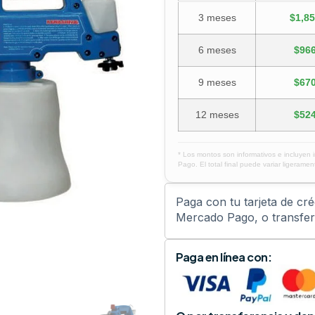
3 meses
$1,85
6 meses
$966
9 meses
$670
12 meses
$524
* Los montos son informativos e incluyen 
Pago. El total final puede variar ligerament
Paga con tu tarjeta de cr
Mercado Pago, o transfere
Paga en línea con: