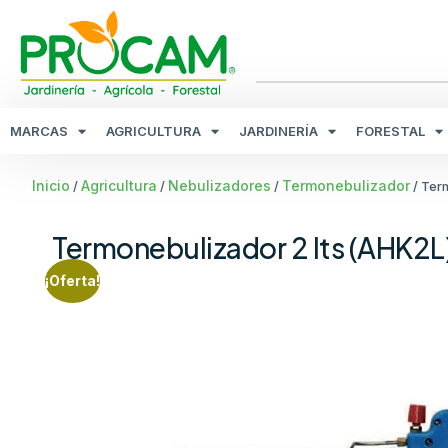
MARCAS
AGRICULTURA
JARDINERÍA
FORESTAL
Inicio
Agricultura
Nebulizadores
Termonebulizador
/
/
/
/ Ter
Termonebulizador 2 lts (AHK2L
¡Oferta!