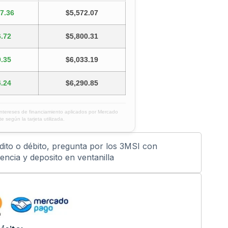
7.36
$5,572.07
.72
$5,800.31
.35
$6,033.19
.24
$6,290.85
intereses de financiamiento aplicados por Mercado
e según la tarjeta utilizada.
édito o débito, pregunta por los 3MSI con
ncia y deposito en ventanilla