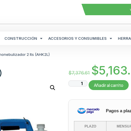
CONSTRUCCIÓN
ACCESORIOS Y CONSUMIBLES
HERRA
monebulizador 2 lts (AHK2L)
$
5,163
)
$
7,376.61
Añadir al carrito
Pagos a pla
PLAZO
MENSUA