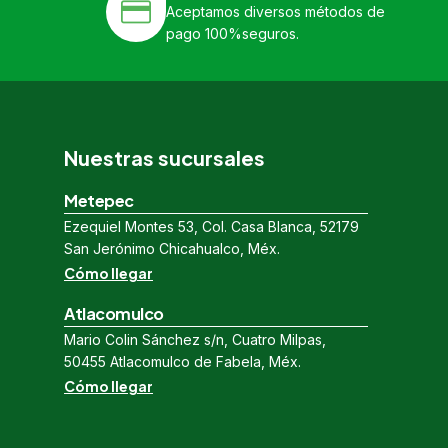
Aceptamos diversos métodos de
pago 100%seguros.
Nuestras sucursales
Metepec
Ezequiel Montes 53, Col. Casa Blanca, 52179
San Jerónimo Chicahualco, Méx.
Cómo llegar
Atlacomulco
Mario Colin Sánchez s/n, Cuatro Milpas,
50455 Atlacomulco de Fabela, Méx.
Cómo llegar