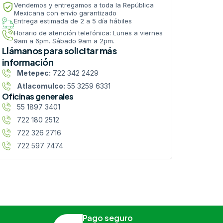
Vendemos y entregamos a toda la República
Mexicana con envío garantizado
Entrega estimada de 2 a 5 día hábiles
Horario de atención telefónica: Lunes a viernes
9am a 6pm. Sábado 9am a 2pm.
Llámanos para solicitar más
información
Metepec:
722 342 2429
Atlacomulco:
55 3259 6331
Oficinas generales
55 1897 3401
722 180 2512
722 326 2716
722 597 7474
Pago seguro