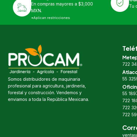
En compras mayores a $3,000
Tu 
MXN.
*Aplican restricciones
Telé
Metep
722 34
Atlac
55 325
Somos distribuidores de maquinaria
profesional para agricultura, jardinería,
Oficin
forestal y construcción. Vendemos y
55 189
enviamos a toda la República Mexicana.
722 18
722 32
722 59
Corr
venta