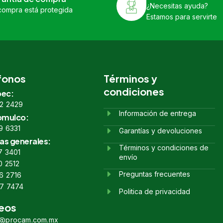
¿Necesitas ayuda?
compra está protegida
Estamos para servirte
fonos
Términos y
condiciones
ec:
2 2429
Información de entrega
omulco:
9 6331
Garantías y devoluciones
as generales:
Términos y condiciones de
7 3401
envío
0 2512
Preguntas frecuentes
6 2716
7 7474
Politica de privacidad
eos
s@procam.com.mx