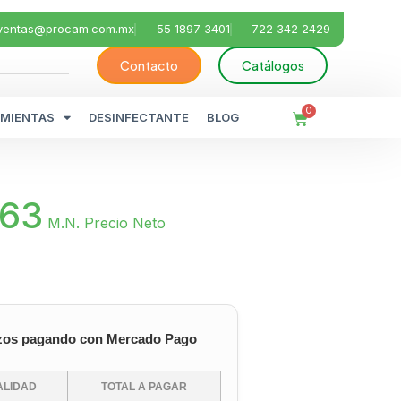
ventas@procam.com.mx
55 1897 3401
722 342 2429
Contacto
Catálogos
0
MIENTAS
DESINFECTANTE
BLOG
.63
M.N. Precio Neto
zos pagando con Mercado Pago
LIDAD
TOTAL A PAGAR