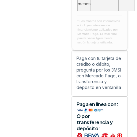
meses
* Los montos son informativos
e incluyen intereses de
financiamiento aplicados por
Mercado Pago. El total final
puede variar ligeramente
según la tarjeta utilizada.
Paga con tu tarjeta de
crédito o débito,
pregunta por los 3MSI
con Mercado Pago, o
transferencia y
deposito en ventanilla
Paga en línea con:
O por
transferencia y
depósito: