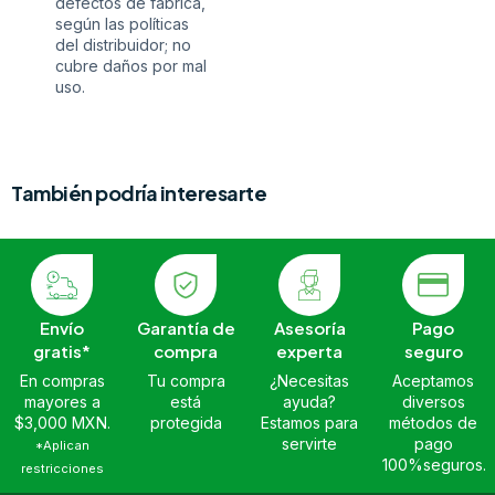
defectos de fábrica,
según las políticas
del distribuidor; no
cubre daños por mal
uso.
También podría interesarte
Envío
Garantía de
Asesoría
Pago
gratis*
compra
experta
seguro
En compras
Tu compra
¿Necesitas
Aceptamos
mayores a
está
ayuda?
diversos
$3,000 MXN.
protegida
Estamos para
métodos de
servirte
pago
*Aplican
100%seguros.
restricciones