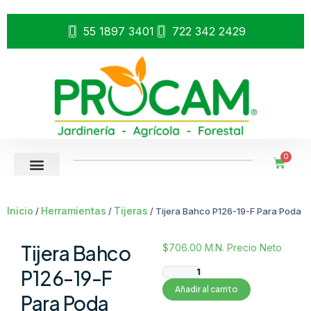
55 1897 3401
722 342 2429
0
Inicio
Herramientas
Tijeras
/
/
/ Tijera Bahco P126-19-F Para Poda
Tijera Bahco
$
706.00
M.N. Precio Neto
P126-19-F
Añadir al carrito
Para Poda