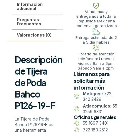
Información
adicional
Vendemos y
entregamos a toda la
Preguntas
República Mexicana
Frecuentes
con envío garantizado
Valoraciones (0)
Entrega estimada de 2
a 5 día hábiles
Horario de atención
Descripción
telefónica: Lunes a
viernes 9am a 6pm.
de Tijera
Sábado 9am a 2pm.
Llámanos para
de Poda
solicitar más
información
Bahco
Metepec:
722
342 2429
P126-19-F
Atlacomulco:
55
3259 6331
Oficinas generales
La Tijera de Poda
55 1897 3401
Bahco P126-19-F es
722 180 2512
una herramienta