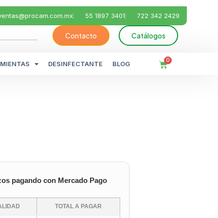
ventas@procam.com.mx
55 1897 3401
722 342 2429
Contacto
Catálogos
0
MIENTAS
DESINFECTANTE
BLOG
zos pagando con Mercado Pago
LIDAD
TOTAL A PAGAR