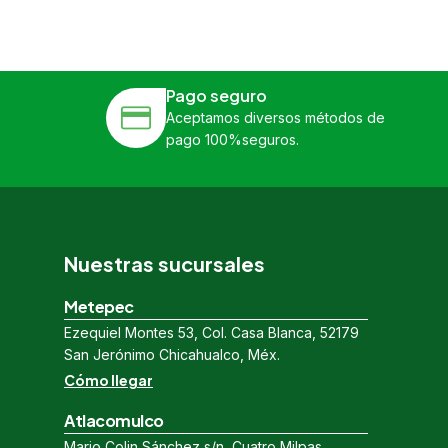
Pago seguro
Aceptamos diversos métodos de
pago 100%seguros.
Nuestras sucursales
Metepec
Ezequiel Montes 53, Col. Casa Blanca, 52179
San Jerónimo Chicahualco, Méx.
Cómo llegar
Atlacomulco
Mario Colin Sánchez s/n, Cuatro Milpas,