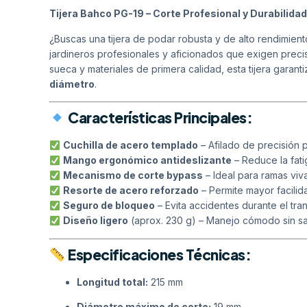
Tijera Bahco PG-19 – Corte Profesional y Durabilidad
¿Buscas una tijera de podar robusta y de alto rendimien
jardineros profesionales y aficionados que exigen preci
sueca y materiales de primera calidad, esta tijera garant
diámetro
.
Características Principales:
Cuchilla de acero templado
– Afilado de precisión 
Mango ergonómico antideslizante
– Reduce la fati
Mecanismo de corte bypass
– Ideal para ramas viv
Resorte de acero reforzado
– Permite mayor facilid
Seguro de bloqueo
– Evita accidentes durante el tr
Diseño ligero
(aprox. 230 g) – Manejo cómodo sin sacr
Especificaciones Técnicas:
Longitud total:
215 mm
Diámetro máximo de corte:
19 mm