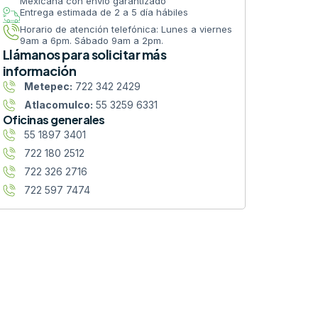
Mexicana con envío garantizado
Entrega estimada de 2 a 5 día hábiles
Horario de atención telefónica: Lunes a viernes
9am a 6pm. Sábado 9am a 2pm.
Llámanos para solicitar más
información
Metepec:
722 342 2429
Atlacomulco:
55 3259 6331
Oficinas generales
55 1897 3401
722 180 2512
722 326 2716
722 597 7474