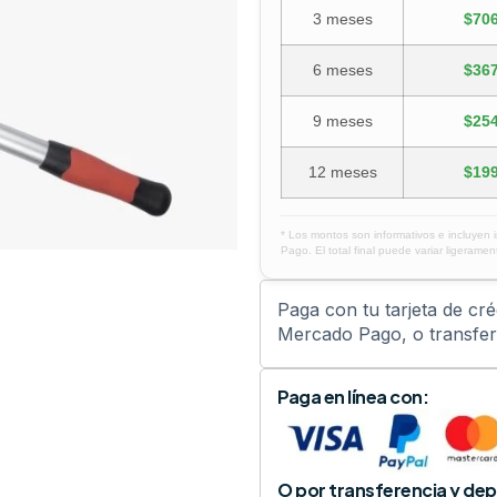
3 meses
$706
6 meses
$367
9 meses
$254
12 meses
$199
* Los montos son informativos e incluyen 
Pago. El total final puede variar ligerament
Paga con tu tarjeta de cr
Mercado Pago, o transfere
Paga en línea con:
O por transferencia y dep