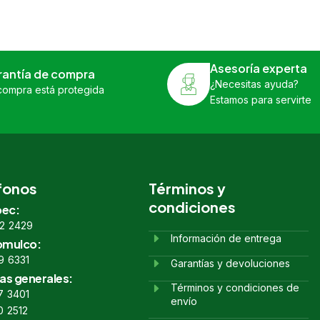
Asesoría experta
rantía de compra
¿Necesitas ayuda?
compra está protegida
Estamos para servirte
fonos
Términos y
condiciones
ec:
2 2429
Información de entrega
omulco:
9 6331
Garantías y devoluciones
as generales:
Términos y condiciones de
7 3401
envío
0 2512