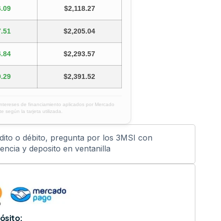
.09
$2,118.27
.51
$2,205.04
.84
$2,293.57
.29
$2,391.52
intereses de financiamiento aplicados por Mercado
e según la tarjeta utilizada.
édito o débito, pregunta por los 3MSI con
ncia y deposito en ventanilla
ósito: