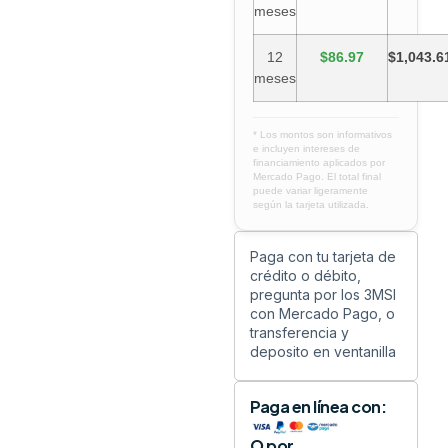
meses
12
$86.97
$1,043.6
meses
* Los montos son informativos
e incluyen intereses de
financiamiento aplicados por
Mercado Pago. El total final
puede variar ligeramente
según la tarjeta utilizada.
Paga con tu tarjeta de
crédito o débito,
pregunta por los 3MSI
con Mercado Pago, o
transferencia y
deposito en ventanilla
Paga en línea con:
O por