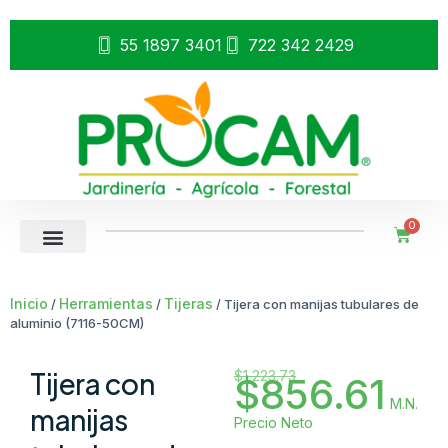
55 1897 3401
722 342 2429
0
Inicio
Herramientas
Tijeras
/
/
/ Tijera con manijas tubulares de
aluminio (7116-50CM)
Tijera con
$
1,223.73
$
856.61
M.N.
manijas
Precio Neto