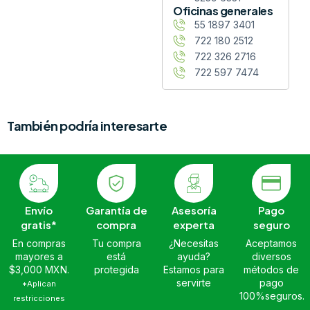
Oficinas generales
55 1897 3401
722 180 2512
722 326 2716
722 597 7474
También podría interesarte
Envío
Garantía de
Asesoría
Pago
gratis*
compra
experta
seguro
En compras
Tu compra
¿Necesitas
Aceptamos
mayores a
está
ayuda?
diversos
$3,000 MXN.
protegida
Estamos para
métodos de
servirte
pago
*Aplican
100%seguros.
restricciones