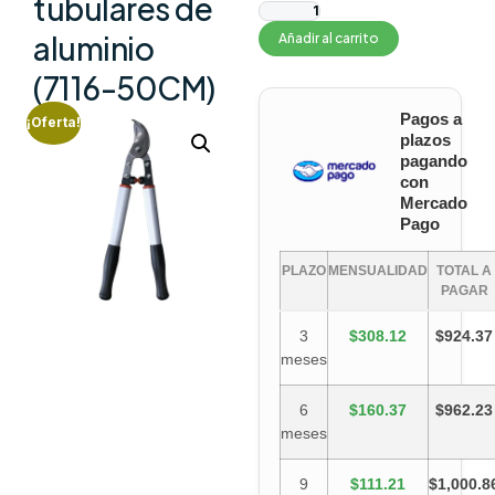
tubulares de
aluminio
Añadir al carrito
(7116-50CM)
Pagos a
¡Oferta!
plazos
pagando
con
Mercado
Pago
PLAZO
MENSUALIDAD
TOTAL A
PAGAR
3
$308.12
$924.37
meses
6
$160.37
$962.23
meses
9
$111.21
$1,000.8