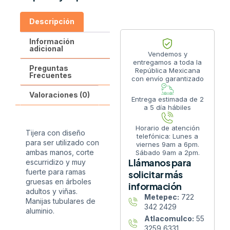
Descripción
Información
adicional
Vendemos y
entregamos a toda la
Preguntas
República Mexicana
Frecuentes
con envío garantizado
Valoraciones (0)
Entrega estimada de 2
a 5 día hábiles
Horario de atención
Tijera con diseño
telefónica: Lunes a
para ser utilizado con
viernes 9am a 6pm.
ambas manos, corte
Sábado 9am a 2pm.
Llámanos para
escurridizo y muy
fuerte para ramas
solicitar más
gruesas en árboles
información
adultos y viñas.
Metepec:
722
Manijas tubulares de
342 2429
aluminio.
Atlacomulco:
55
3259 6331