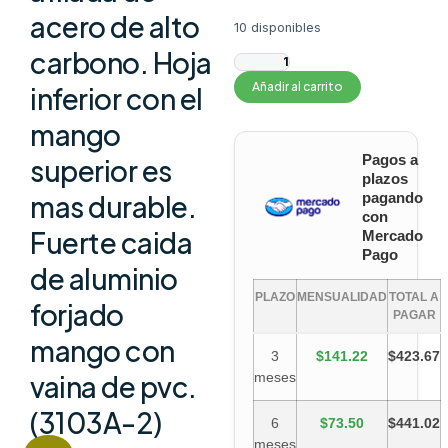
acero de alto
10 disponibles
carbono. Hoja
Añadir al carrito
inferior con el
mango
Pagos a
superior es
plazos
pagando
mas durable.
con
Fuerte caida
Mercado
Pago
de aluminio
PLAZO
MENSUALIDAD
TOTAL A
forjado
PAGAR
mango con
3
$141.22
$423.67
meses
vaina de pvc.
(3103A-2)
6
$73.50
$441.02
meses