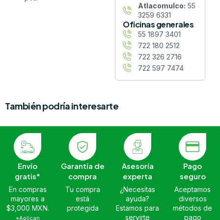
Atlacomulco:
55
3259 6331
Oficinas generales
55 1897 3401
722 180 2512
722 326 2716
722 597 7474
También podría interesarte
Envío
Garantía de
Asesoría
Pago
gratis*
compra
experta
seguro
En compras
Tu compra
¿Necesitas
Aceptamos
mayores a
está
ayuda?
diversos
$3,000 MXN.
protegida
Estamos para
métodos de
servirte
pago
*Aplican