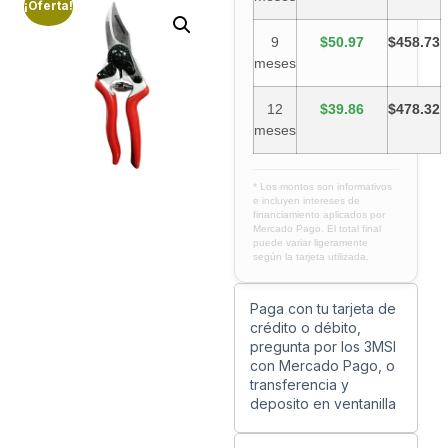
¡Oferta!
9
$50.97
$458.73
meses
12
$39.86
$478.32
meses
* Los montos son informativos
e incluyen intereses de
financiamiento aplicados por
Mercado Pago. El total final
puede variar ligeramente
según la tarjeta utilizada.
Paga con tu tarjeta de
crédito o débito,
pregunta por los 3MSI
con Mercado Pago, o
transferencia y
deposito en ventanilla