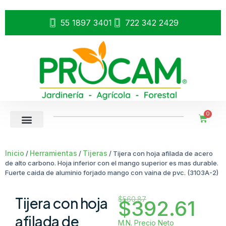
55 1897 3401
722 342 2429
0
Inicio
Herramientas
Tijeras
/
/
/ Tijera con hoja afilada de acero
de alto carbono. Hoja inferior con el mango superior es mas durable.
Fuerte caida de aluminio forjado mango con vaina de pvc. (3103A-2)
Tijera con hoja
$
560.87
$
392.61
afilada de
M.N. Precio Neto