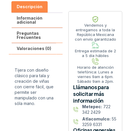
Descripción
Información
adicional
Vendemos y
entregamos a toda la
Preguntas
República Mexicana
Frecuentes
con envío garantizado
Valoraciones (0)
Entrega estimada de 2
a 5 día hábiles
Horario de atención
Tijera con diseño
telefónica: Lunes a
clásico para tala y
viernes 9am a 6pm.
creación de viñas
Sábado 9am a 2pm.
Llámanos para
con cierre fácil, que
permite ser
solicitar más
manipulado con una
información
sóla mano.
Metepec:
722
342 2429
Atlacomulco:
55
3259 6331
Oficinas generales