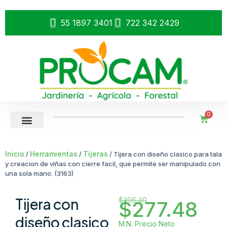
55 1897 3401
722 342 2429
0
Inicio
Herramientas
Tijeras
/
/
/ Tijera con diseño clasico para tala
y creacion de viñas con cierre facil, que permite ser manipulado con
una sola mano. (3163)
Tijera con
$
396.40
$
277.48
diseño clasico
M.N. Precio Neto