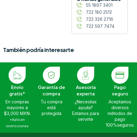
55 1897 3401
722 180 2512
722 326 2716
722 597 7474
También podría interesarte
Envío
Garantía de
Asesoría
Pago
gratis*
compra
experta
seguro
En compras
Tu compra
¿Necesitas
Aceptamos
mayores a
está
ayuda?
diversos
$3,000 MXN.
protegida
Estamos para
métodos de
servirte
pago
*Aplican
100%seguros.
restricciones