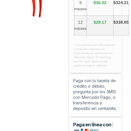
9
$36.02
$324.21
meses
12
$28.17
$338.05
meses
* Los montos son informativos
e incluyen intereses de
financiamiento aplicados por
Mercado Pago. El total final
puede variar ligeramente
según la tarjeta utilizada.
Paga con tu tarjeta de
crédito o débito,
pregunta por los 3MSI
con Mercado Pago, o
transferencia y
deposito en ventanilla
Paga en línea con: