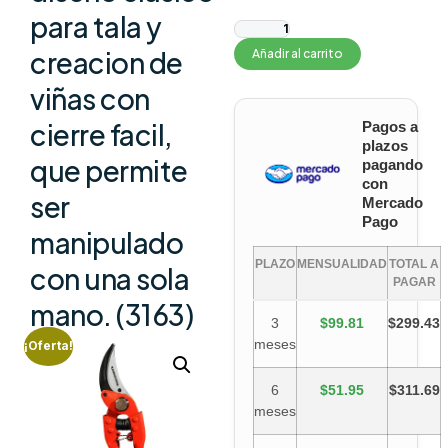
para tala y
creacion de
Añadir al carrito
viñas con
cierre facil,
Pagos a
plazos
que permite
pagando
con
ser
Mercado
Pago
manipulado
PLAZO
MENSUALIDAD
TOTAL A
con una sola
PAGAR
mano. (3163)
3
$99.81
$299.43
meses
¡Oferta!
6
$51.95
$311.69
meses