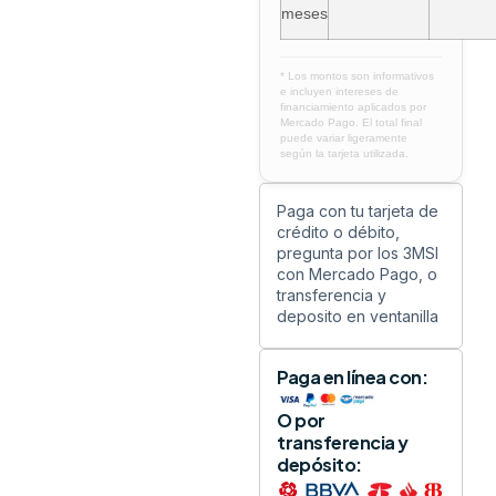
meses
* Los montos son informativos
e incluyen intereses de
financiamiento aplicados por
Mercado Pago. El total final
puede variar ligeramente
según la tarjeta utilizada.
Paga con tu tarjeta de
crédito o débito,
pregunta por los 3MSI
con Mercado Pago, o
transferencia y
deposito en ventanilla
Paga en línea con:
O por
transferencia y
depósito: