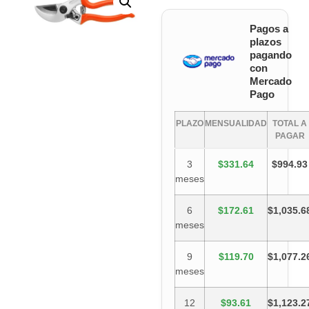
Pagos a
plazos
pagando
con
Mercado
Pago
PLAZO
MENSUALIDAD
TOTAL A
PAGAR
3
$331.64
$994.93
meses
6
$172.61
$1,035.6
meses
9
$119.70
$1,077.2
meses
12
$93.61
$1,123.2