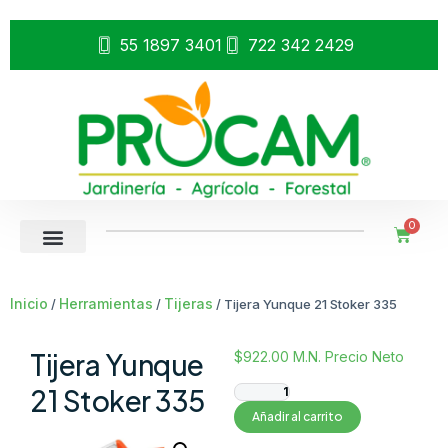
55 1897 3401
722 342 2429
0
Inicio
Herramientas
Tijeras
/
/
/ Tijera Yunque 21 Stoker 335
Tijera Yunque
$
922.00
M.N. Precio Neto
21 Stoker 335
Añadir al carrito