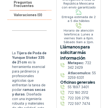
Preguntas
República Mexicana
Frecuentes
con envío garantizado
Valoraciones (0)
Entrega estimada de 2
a 5 día hábiles
Horario de atención
telefónica: Lunes a
viernes 9am a 6pm.
Sábado 9am a 2pm.
Llámanos para
solicitar más
La
Tijera de Poda de
información
Yunque Stoker 335
de 21 cm
es la
Metepec:
722
herramienta esencial
342 2429
para jardineros y
Atlacomulco:
55
profesionales
3259 6331
agrícolas que
Oficinas generales
enfrentan la tarea de
55 1897 3401
podar
ramas secas
722 180 2512
y duras
. Diseñada
722 326 2716
con una ingeniería
robusta y materiales
722 597 7474
de alta calidad, esta