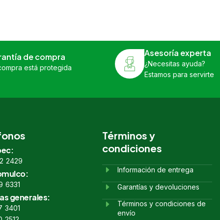
Asesoría experta
rantía de compra
¿Necesitas ayuda?
compra está protegida
Estamos para servirte
fonos
Términos y
condiciones
ec:
2 2429
Información de entrega
omulco:
9 6331
Garantías y devoluciones
as generales:
Términos y condiciones de
7 3401
envío
0 2512