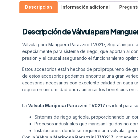
Descripción
Información adicional
Pregunt
Descripción de Válvula para Mangue
Válvula para Manguera Parazzini TV0217, Supralain prese
especialmente para sistema de riego, que aportan al con
presión y el caudal asegurando el funcionamiento optimo
Estos accesorios están hechos de prolipropureno de gran 
de estos accesorios podemos encontrar una gran variedad.
accesorios necesarios con excelente calidad en cada u
requieren uniformidad para aumentar los beneficios en su
La
Válvula Mariposa Parazzini TV0217
es ideal para s
Sistemas de riego agrícola, proporcionando un cont
Procesos industriales que manejan líquidos no corr
Instalaciones donde se requiere una válvula ligera
Con la
Válvula Mariposa Parazzini TV0217
, obtiene u