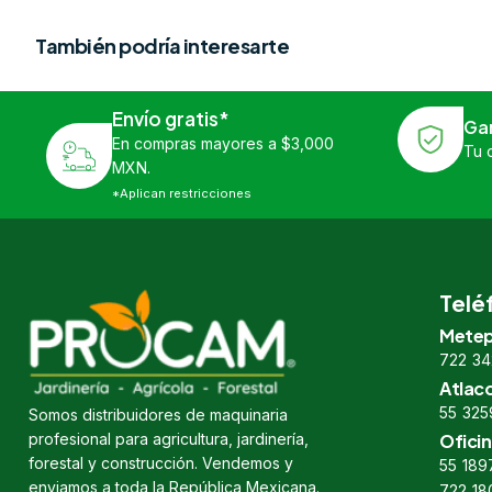
También podría interesarte
Envío gratis*
Ga
En compras mayores a $3,000
Tu 
MXN.
*Aplican restricciones
Telé
Metep
722 34
Atlac
55 325
Somos distribuidores de maquinaria
profesional para agricultura, jardinería,
Oficin
forestal y construcción. Vendemos y
55 189
enviamos a toda la República Mexicana.
722 18