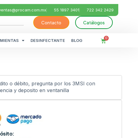
ventas@procam.com.mx
55 1897 3401
722 342 2429
Contacto
Catálogos
0
MIENTAS
DESINFECTANTE
BLOG
édito o débito, pregunta por los 3MSI con
ncia y deposito en ventanilla
ósito: